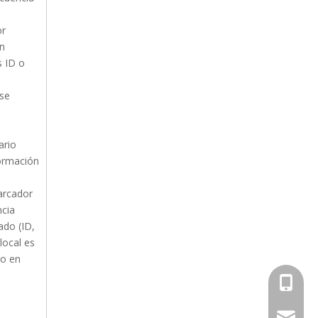
or
on
s ID o
 se
ario
formación
arcador
ncia
ado (ID,
local es
vo en
+86-136
wangde