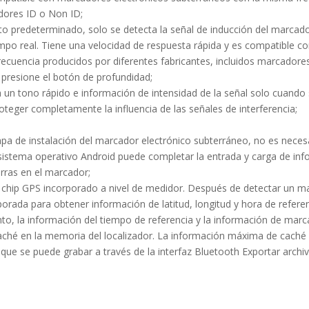
adores ID o Non ID;
to predeterminado, solo se detecta la señal de inducción del marcad
empo real. Tiene una velocidad de respuesta rápida y es compatible c
ecuencia producidos por diferentes fabricantes, incluidos marcadore
 presione el botón de profundidad;
a un tono rápido e información de intensidad de la señal solo cuando
oteger completamente la influencia de las señales de interferencia;
apa de instalación del marcador electrónico subterráneo, no es neces
on sistema operativo Android puede completar la entrada y carga de in
rras en el marcador;
 chip GPS incorporado a nivel de medidor. Después de detectar un m
porada para obtener información de latitud, longitud y hora de refere
nto, la información del tiempo de referencia y la información de marc
aché en la memoria del localizador. La información máxima de caché 
que se puede grabar a través de la interfaz Bluetooth Exportar archi