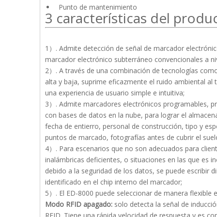
Punto de mantenimiento
3 características del prod
1）. Admite detección de señal de marcador electrónico 
marcador electrónico subterráneo convencionales a niv
2）. A través de una combinación de tecnologías como am
alta y baja, suprime eficazmente el ruido ambiental a
una experiencia de usuario simple e intuitiva;
3）. Admite marcadores electrónicos programables, pre
con bases de datos en la nube, para lograr el almacen
fecha de entierro, personal de construcción, tipo y espe
puntos de marcado, fotografías antes de cubrir el suelo
4）. Para escenarios que no son adecuados para clien
inalámbricas deficientes, o situaciones en las que e
debido a la seguridad de los datos, se puede escribir 
identificado en el chip interno del marcador;
5）. El ED-8000 puede seleccionar de manera flexible 
Modo RFID apagado:
solo detecta la señal de inducci
RFID. Tiene una rápida velocidad de respuesta y es c