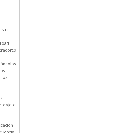
vas de
lidad
peradores
iándolos
ros:
 los
os
el objeto
icación
ecuencia