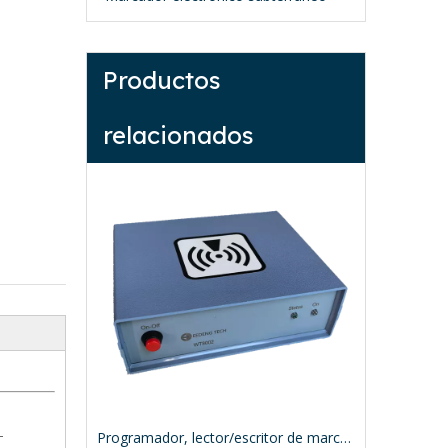
Productos
relacionados
-
es ED-9000
Programador, lector/escritor de marcadores RFID WT8002