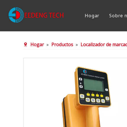
Hogar
Sobre 
Localizador de marcadores electrónicos
Marcador 
Hogar
»
Productos
»
Localizador de marcad