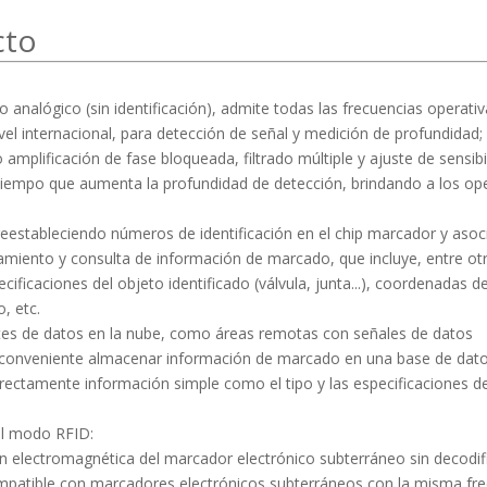
ucto
analógico (sin identificación), admite todas las frecuencias operati
el internacional, para detección de señal y medición de profundidad;
plificación de fase bloqueada, filtrado múltiple y ajuste de sensibi
l tiempo que aumenta la profundidad de detección, brindando a los o
estableciendo números de identificación en el chip marcador y asoc
amiento y consulta de información de marcado, que incluye, entre ot
cificaciones del objeto identificado (válvula, junta...), coordenadas de
, etc.
tes de datos en la nube, como áreas remotas con señales de datos
s inconveniente almacenar información de marcado en una base de dat
directamente información simple como el tipo y las especificaciones d
el modo RFID:
ón electromagnética del marcador electrónico subterráneo sin decodif
ompatible con marcadores electrónicos subterráneos con la misma fr