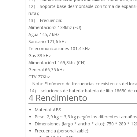
12）. Soporte base desmontable con toma de expansión
ruta);
13）. Frecuencia:
Alimentación2 134khz (EU)
Agua 145,7 kHz
Sanitario 121,6 kHz
Telecomunicaciones 101,4 kHz
Gas 83 kHz
Alimentación1 169,8khz (CN)
General 66,35 kHz
CTV 77Khz
Nota: El número de frecuencias coexistentes del loca
·14）. soluciones de batería: batería de litio 18650 de c
4 Rendimiento
Material: ABS
Peso: 2,9 kg ~ 3,3 kg (según los diferentes tamaño
Dimensiones (largo * ancho * alto): 750 * 280 * 1
Frecuencia (personalizable):