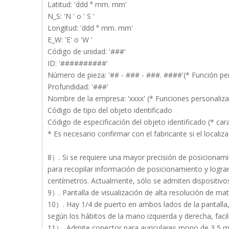
Latitud: 'ddd ° mm. mm'
N_S: 'N ' o ' S '
Longitud: 'ddd ° mm. mm'
E_W: 'E' o 'W '
Código de unidad: '###'
ID: '##########'
Número de pieza: '## - ### - ###. ####'(* Función pe
Profundidad: '###'
Nombre de la empresa: 'xxxx' (* Funciones personaliz
Código de tipo del objeto identificado
Código de especificación del objeto identificado (* car
* Es necesario confirmar con el fabricante si el locali
8）. Si se requiere una mayor precisión de posicionami
para recopilar información de posicionamiento y lograr
centímetros. Actualmente, sólo se admiten dispositivo
9）. Pantalla de visualización de alta resolución de mat
10）. Hay 1/4 de puerto en ambos lados de la pantalla, 
según los hábitos de la mano izquierda y derecha, facili
11）. Admite conector para auriculares mono de 3,5 