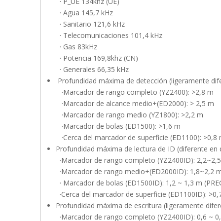
· P_UE 134khz (UE)
· Agua 145,7 kHz
· Sanitario 121,6 kHz
· Telecomunicaciones 101,4 kHz
· Gas 83kHz
· Potencia 169,8khz (CN)
· Generales 66,35 kHz
Profundidad máxima de detección (ligeramente difer
·Marcador de rango completo (YZ2400): >2,8 m
·Marcador de alcance medio+(ED2000): > 2,5 m
·Marcador de rango medio (YZ1800): >2,2 m
·Marcador de bolas (ED1500): >1,6 m
·Cerca del marcador de superficie (ED1100): >0,8
Profundidad máxima de lectura de ID (diferente en d
·Marcador de rango completo (YZ2400ID): 2,
·Marcador de rango medio+(ED2000ID): 1,8~
· Marcador de bolas (ED1500ID): 1,2 ~ 1,3 m (PR
·Cerca del marcador de superficie (ED1100ID): >
Profundidad máxima de escritura (ligeramente difere
·Marcador de rango completo (YZ2400ID): 0,6 ~ 0