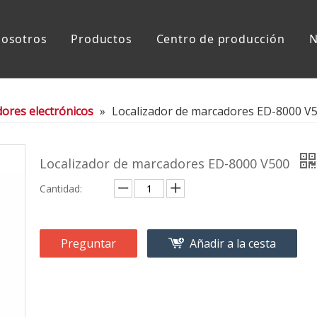
nosotros
Productos
Centro de producción
N
electrónico subterráneo
Sistema de gestión de marcado
ores electrónicos
»
Localizador de marcadores ED-8000 V
Localizador de marcadores ED-8000 V500
Cantidad:
Preguntar
Añadir a la cesta