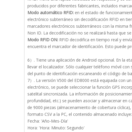
producidos por diferentes fabricantes, incluidos marc
Modo automático RFID:
en el estado de funcionamien
electrónico subterráneo sin decodificación RFID en ti
marcadores electrónicos subterráneos con la misma fr
Non ID. La decodificación no se realizará hasta que se
Modo RFID ON:
RFID decodifica en tiempo real y enví
encuentra el marcador de identificación. Esto puede pr
6）. Tiene una aplicación de Android opcional. En la et
llevar el localizador. Sólo cualquier teléfono móvil c
del punto de identificación escaneando el código de ba
7）. La versión V500 del ED8000 está equipada con un
electrónico, se puede seleccionar la función GPS incor
satelital sincronizada. La información de posicionamie
profundidad, etc.) se pueden asociar y almacenar en c
de 9000 piezas (almacenamiento de cobertura cíclica), 
formato CSV a la PC, el contenido almacenado incluye:
Fecha: 'Año-Mes-Día'
Hora: 'Hora: Minuto: Segundo'